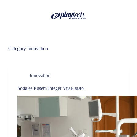
S
k
i
p
t
o
c
o
Category
Innovation
n
t
e
n
t
Innovation
Sodales Eusem Integer Vitae Justo